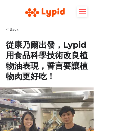
< Back
從康乃爾出發，Lypid
用食品科學技術改良植
物油表現，誓言要讓植
物肉更好吃！