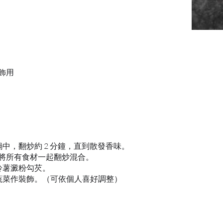
飾用
鍋中，翻炒約 2 分鐘，直到散發香味。
，然後將所有食材一起翻炒混合。
鈴薯澱粉勾芡。
他蔬菜作裝飾。（可依個人喜好調整）