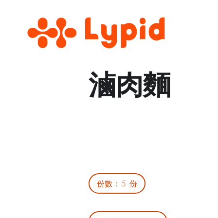
滷肉麵
份數：5 份