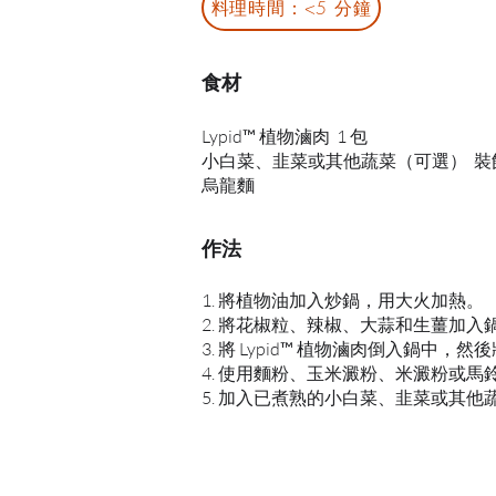
料理時間：<5 分鐘
食材
Lypid™ 植物滷肉 1 包
小白菜、韭菜或其他蔬菜（可選） 裝
烏龍麵
作法
1. 將植物油加入炒鍋，用大火加熱。
2. 將花椒粒、辣椒、大蒜和生薑加入
3. 將 Lypid™ 植物滷肉倒入鍋中
4. 使用麵粉、玉米澱粉、米澱粉或馬
5. 加入已煮熟的小白菜、韭菜或其