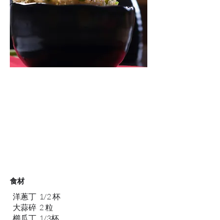
食材
洋蔥丁 1/2 杯
大蒜碎 2 粒
櫛瓜丁 1/3杯