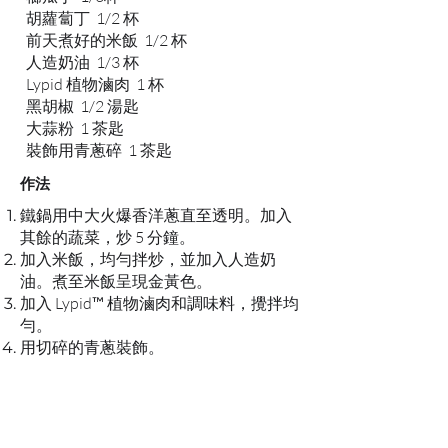
胡蘿蔔丁 1/2 杯
前天煮好的米飯 1/2 杯
人造奶油 1/3 杯
Lypid 植物滷肉 1 杯
黑胡椒 1/2 湯匙
大蒜粉 1 茶匙
裝飾用青蔥碎 1 茶匙
作法
鐵鍋用中大火爆香洋蔥直至透明。加入
其餘的蔬菜，炒 5 分鐘。
加入米飯，均勻拌炒，並加入人造奶
油。煮至米飯呈現金黃色。
加入 Lypid™ 植物滷肉和調味料，攪拌均
勻。
用切碎的青蔥裝飾。