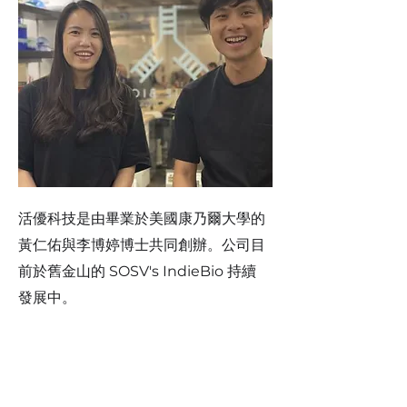
活優科技是由畢業於美國康乃爾大學的
黃仁佑與李博婷博士共同創辦。公司目
前於舊金山的 SOSV's IndieBio 持續
發展中。