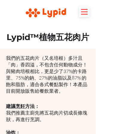
Lypid™植物五花肉片
我們的五花肉片（又名培根）多汁且
「肉」香四溢，不包含任何動物成分！
與豬肉培根相比，更是少了37%的卡路
里、75%的鈉、27%的油脂以及87% 的
飽和脂肪，適合各式餐點製作！本產品
目前開放販售給餐飲業者。
建議烹飪方法：
我們推薦主廚先將五花肉片切成長條塊
狀，再進行烹調。
油炸：