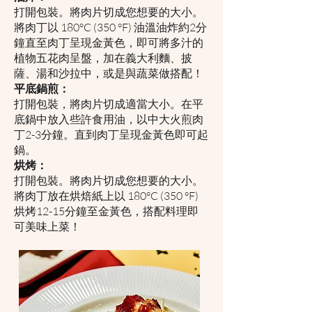
打開包裝。將肉片切成您想要的大小。
將肉丁以 180°C (350 °F) 油溫油炸約2分
鐘直至肉丁呈現金黃色，即可將多汁的
植物五花肉呈盤，加在義大利麵、披
薩、湯和沙拉中，或是與蔬菜做搭配！
平底鍋煎：
打開包裝，將肉片切成適當大小。在平
底鍋中放入些許食用油，以中大火煎肉
丁2-3分鐘。直到肉丁呈現金黃色即可起
鍋。
烘烤：
打開包裝。將肉片切成您想要的大小。
將肉丁放在烘焙紙上以 180°C (350 °F)
烘烤12-15分鐘至金黃色，搭配料理即
可美味上菜！