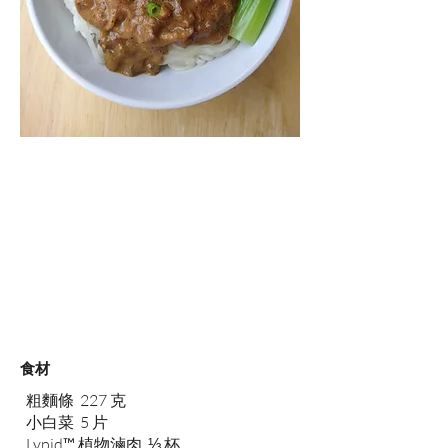
食材
粗麵條 227 克
小白菜 5 片
Lypid™ 植物滷肉 ⅓ 杯