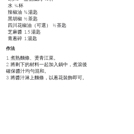
水 ¼ 杯
辣椒油 ¾ 湯匙
黑胡椒 ½ 茶匙
四川花椒油（可選） ½ 茶匙
芝麻醬 1.5 湯匙
青蔥碎 1 湯匙
作法
1. 煮熟麵條、燙青江菜。
2. 將剩下的材料一起加入鍋中，煮滾後
確保醬汁均勻混和。
3. 將醬汁淋上麵條，以蔥花裝飾即可。