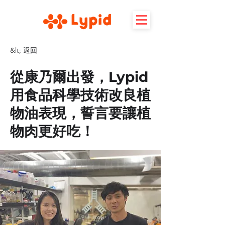
&lt; 返回
從康乃爾出發，Lypid
用食品科學技術改良植
物油表現，誓言要讓植
物肉更好吃！