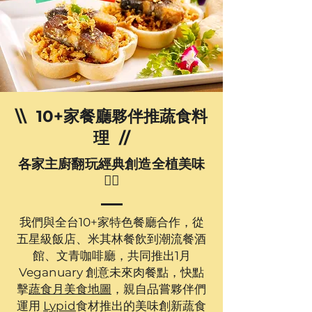
\\ 10+家餐廳夥伴推蔬食料
理 //
各家主廚翻玩經典創造全植美味
❤️‍🔥
我們與全台10+家特色餐廳合作，從
五星級飯店、米其林餐飲到潮流餐酒
館、文青咖啡廳，共同推出1月
Veganuary 創意未來肉餐點，快點
擊
​蔬食月美食地圖​
，親自品嘗夥伴們
運用
​Lypid​
食材推出的美味創新蔬食